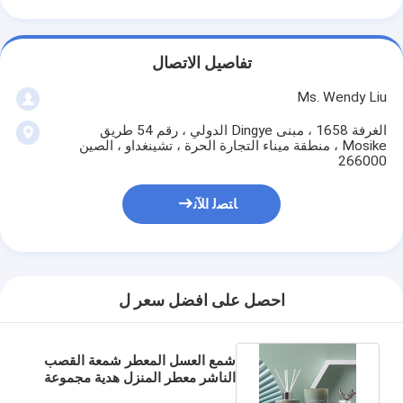
تفاصيل الاتصال
Ms. Wendy Liu
الغرفة 1658 ، مبنى Dingye الدولي ، رقم 54 طريق
Mosike ، منطقة ميناء التجارة الحرة ، تشينغداو ، الصين
266000
ﺎﺘﺼﻟ ﺍﻶﻧ
احصل على افضل سعر ل
شمع العسل المعطر شمعة القصب
الناشر معطر المنزل هدية مجموعة
مع العصي 150 جرام