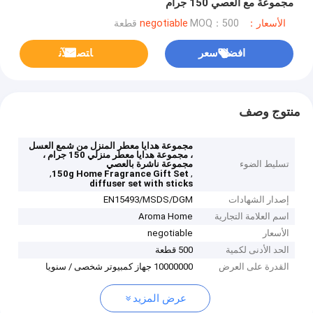
مجموعة مع العصي 150 جرام
الأسعار：negotiable
MOQ：500 قطعة
افضل سعر
ﺎﺘﺼﻟ ﺍﻶﻧ
منتوج وصف
مجموعة هدايا معطر المنزل من شمع العسل
، مجموعة هدايا معطر منزلي 150 جرام ،
تسليط الضوء
مجموعة ناشرة بالعصي
,
,
150g Home Fragrance Gift Set
diffuser set with sticks
إصدار الشهادات
EN15493/MSDS/DGM
اسم العلامة التجارية
Aroma Home
الأسعار
negotiable
الحد الأدنى لكمية
500 قطعة
القدرة على العرض
10000000 جهاز كمبيوتر شخصى / سنويا
عرض المزيد