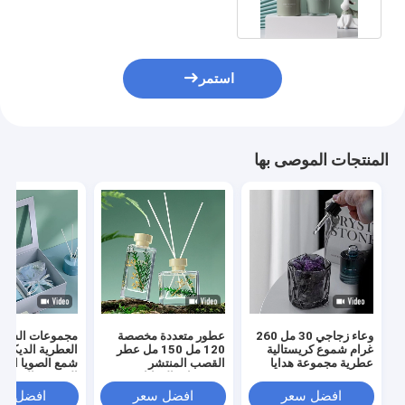
استمر
المنتجات الموصى بها
وعاء زجاجي 30 مل 260
عطور متعددة مخصصة
مجموعات الشمو
غرام شموع كريستالية
120 مل 150 مل عطر
العطرية الديكور 
عطرية مجموعة هدايا
القصب المنتشر
شمع الصويا الزه
مجموعات الهدايا
المجففة القصب
المنتشرات مجمو
افضل سعر
افضل سعر
افضل سع