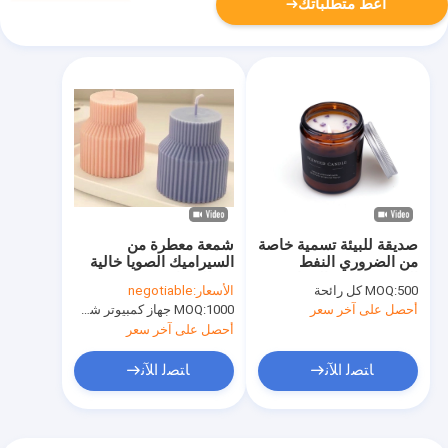
أعط متطلباتك
صديقة للبيئة تسمية خاصة
شمعة معطرة من
من الضروري النفط
السيراميك الصويا خالية
الشموع العنبر الزجاج
من الرصاص 230 جم 6 *
500 كل رائحة
MOQ:
الأسعار:
negotiable
شمعة 4 أوقية
6 * 10 سم
أحصل على آخر سعر
1000 جهاز كمبيوتر شخصى
MOQ:
أحصل على آخر سعر
ﺎﺘﺼﻟ ﺍﻶﻧ
ﺎﺘﺼﻟ ﺍﻶﻧ