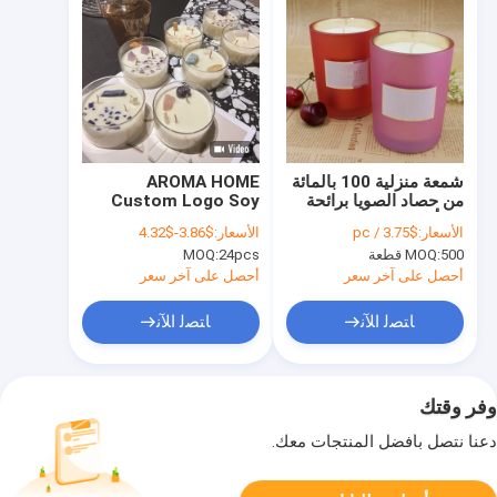
شمعة منزلية 100 بالمائة
AROMA HOME
من حصاد الصويا برائحة
Custom Logo Soy
10 أوقية للعلاج بالروائح
Wax Crystal Stone
الأسعار:
$3.75 / pc
الأسعار:
$3.86-$4.32
Candles كبيرة معطرة
500 قطعة
MOQ:
24pcs
MOQ:
10 أونصة
أحصل على آخر سعر
أحصل على آخر سعر
ﺎﺘﺼﻟ ﺍﻶﻧ
ﺎﺘﺼﻟ ﺍﻶﻧ
وفر وقتك
دعنا نتصل بأفضل المنتجات معك.